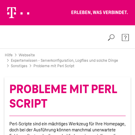
Erleben, was verbindet.
Weiter zur Telekom Deutschland GmbH
Suche
Konta
Hilfe
Webseite
Expertenwissen - Serverkonfiguration, Logfiles und solche Dinge
Sonstiges
Probleme mit Perl Script
PROBLEME MIT PERL
SCRIPT
Perl-Scripte sind ein mächtiges Werkzeug für Ihre Homepage,
doch bei der Ausführung können manchmal unerwartete