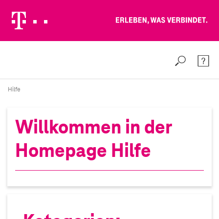
Erleben, was verbindet.
Weiter zur Telekom Deutschland GmbH
Suche
Konta
Hilfe
Willkommen in der
Homepage Hilfe