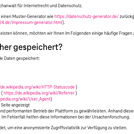
Fachanwalt für Internetrecht und Datenschutz.
f einen Muster-Generator wie
https://datenschutz-generator.de/
zurückg
24.de/impressum-generator.html
).
 leisten können, möchten wir Ihnen im Folgenden einige häufige Frage
her gespeichert?
nde Daten gespeichert:
//de.wikipedia.org/wiki/HTTP-Statuscode
)
 (
https://de.wikipedia.org/wiki/Referrer
)
kipedia.org/wiki/User_Agent
)
 Seite angezeigt
nd performanten Betrieb der Plattform zu gewährleisten. Anhand diese
n. Im Fehlerfall helfen diese Informationen bei der Ursachenforschung.
 um eine anonymisierte Zugriffsstatistik zur Verfügung zu stellen.