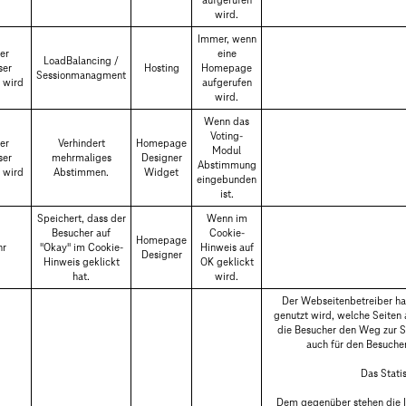
aufgerufen
wird.
Immer, wenn
er
eine
LoadBalancing /
ser
Hosting
Homepage
Sessionmanagment
 wird
aufgerufen
wird.
Wenn das
Voting-
er
Verhindert
Homepage
Modul
ser
mehrmaliges
Designer
Abstimmung
 wird
Abstimmen.
Widget
eingebunden
ist.
Speichert, dass der
Wenn im
Besucher auf
Cookie-
Homepage
hr
"Okay" im Cookie-
Hinweis auf
Designer
Hinweis geklickt
OK geklickt
hat.
wird.
Der Webseitenbetreiber hat
genutzt wird, welche Seiten
die Besucher den Weg zur Se
auch für den Besucher
Das Statis
Dem gegenüber stehen die In