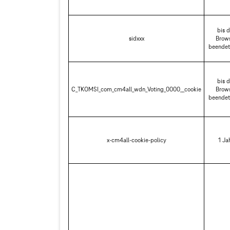
bis d
sidxxx
Brow
beendet
bis d
C_TKOMSI_com_cm4all_wdn_Voting_0000__cookie
Brow
beendet
x-cm4all-cookie-policy
1 Ja