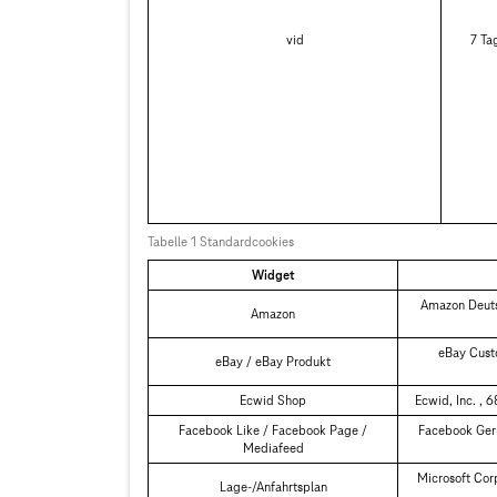
vid
7 Ta
Tabelle 1 Standardcookies
Widget
Amazon Deuts
Amazon
eBay Cust
eBay / eBay Produkt
Ecwid Shop
Ecwid, Inc. , 
Facebook Like / Facebook Page /
Facebook Ger
Mediafeed
Microsoft Co
Lage-/Anfahrtsplan