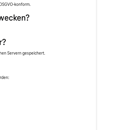
ng DSGVO-konform.
Zwecken?
r?
hen Servern gespeichert.
rden: