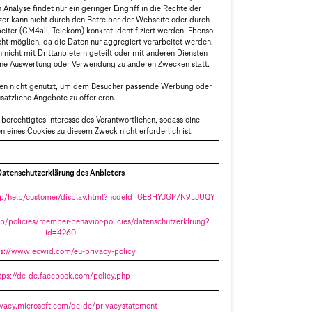
n Analyse findet nur ein geringer Eingriff in die Rechte der
zer kann nicht durch den Betreiber der Webseite oder durch
beiter (CM4all, Telekom) konkret identifiziert werden. Ebenso
icht möglich, da die Daten nur aggregiert verarbeitet werden.
icht mit Drittanbietern geteilt oder mit anderen Diensten
eine Auswertung oder Verwendung zu anderen Zwecken statt.
ten nicht genutzt, um dem Besucher passende Werbung oder
sätzliche Angebote zu offerieren.
berechtigtes Interesse des Verantwortlichen, sodass eine
n eines Cookies zu diesem Zweck nicht erforderlich ist.
Datenschutzerklärung des Anbieters
gp/help/customer/display.html?nodeId=GE8HYJGP7N9LJUQY
p/policies/member-behavior-policies/datenschutzerklrung?
id=4260
ps://www.ecwid.com/eu-privacy-policy
tps://de-de.facebook.com/policy.php
rivacy.microsoft.com/de-de/privacystatement