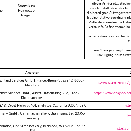
dieser Art der statistische
Statistik im
Besucher statt, denn der Nut
ge
Homepage
die beteiligten Auftragsverar
Designer
ist eine relative Zuordnung n
Außerdem werden die Daten n
verknüpft. Es findet auch k
Insbesondere werden die Da
zu
Eine Abwägung ergibt ein 
Einwilligung beim Setze
Anbieter
chland Services GmbH, Marcel-Breuer-Straße 12, 80807
https://www.amazon.de/
München
omer Support GmbH, Albert-Einstein-Ring 2-6, 14532
https://www.ebay.de/hel
Kleinmachnow
687 S. Coast Highway 101, Encinitas, California 92024, USA
htt
many GmbH, Caffamacherreihe 7, Brahmsquartier, 20355
ht
Hamburg
rporation, One Mircosoft Way, Redmond, WA 98051-6399
https://p
USA