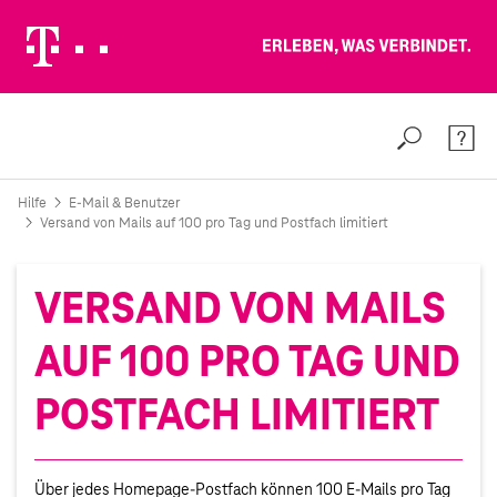
Erleben, was verbindet.
Weiter zur Telekom Deutschland GmbH
Suche
Konta
Hilfe
E-Mail & Benutzer
Versand von Mails auf 100 pro Tag und Postfach limitiert
VERSAND VON MAILS
AUF 100 PRO TAG UND
POSTFACH LIMITIERT
Über jedes Homepage-Postfach können 100 E-Mails pro Tag