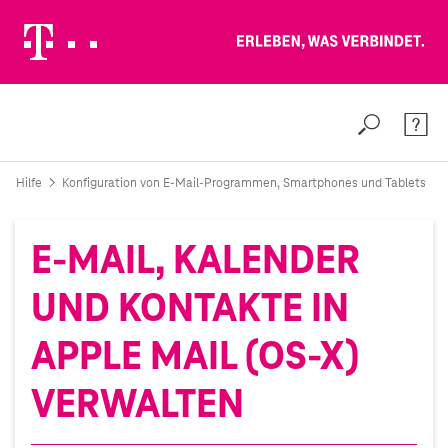
Erleben, was verbindet.
Weiter zur Telekom Deutschland GmbH
Suche
Konta
Hilfe
Konfiguration von E-Mail-Programmen, Smartphones und Tablets
E-MAIL, KALENDER
UND KONTAKTE IN
APPLE MAIL (OS-X)
VERWALTEN