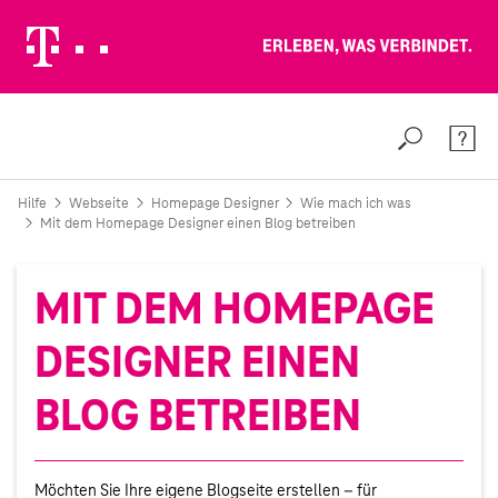
Erleben, was verbindet.
Weiter zur Telekom Deutschland GmbH
Suche
Konta
Hilfe
Webseite
Homepage Designer
Wie mach ich was
Mit dem Homepage Designer einen Blog betreiben
MIT DEM HOMEPAGE
DESIGNER EINEN
BLOG BETREIBEN
Möchten Sie Ihre eigene Blogseite erstellen – für