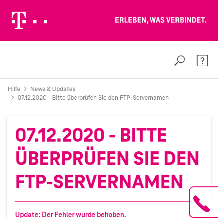
Erleben, was verbindet.
Weiter zur Telekom Deutschland GmbH
Suche
Konta
Hilfe
News & Updates
07.12.2020 - Bitte überprüfen Sie den FTP-Servernamen
07.12.2020 - BITTE
ÜBERPRÜFEN SIE DEN
FTP-SERVERNAMEN
Update: Der Fehler wurde behoben.