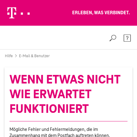
Erleben, was verbindet.
Weiter zur Telekom Deutschland GmbH
Suche
Konta
Hilfe
E-Mail & Benutzer
WENN ETWAS NICHT
WIE ERWARTET
FUNKTIONIERT
Mögliche Fehler und Fehlermeldungen, die im
Zusammenhang mit dem Postfach auftreten können.