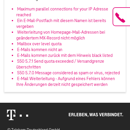
Maximum parallel connections for your IP Adresse
reached
Ein E-Mail-Postfach mit diesem Namen ist bereits
vergeben
Weiterleitung von Homepage-Mail-Adressen bei
geändertem MX-Record nicht möglich
Mailbox over level quota
E-Mails kommen nicht an
E-Mails kommen zurück mit dem Hinweis black listed
550 5.7.1 Send quota exceeded / Versandgrenze
überschritten
550 5.7.0 Message considered as spam or virus, rejected
E-Mail Weiterleitung - Aufgrund eines Fehlers können
Ihre Änderungen derzeit nicht gespeichert werden
Erleben, was verbindet.
Telekom Logo
© Telekom Deutschland GmbH